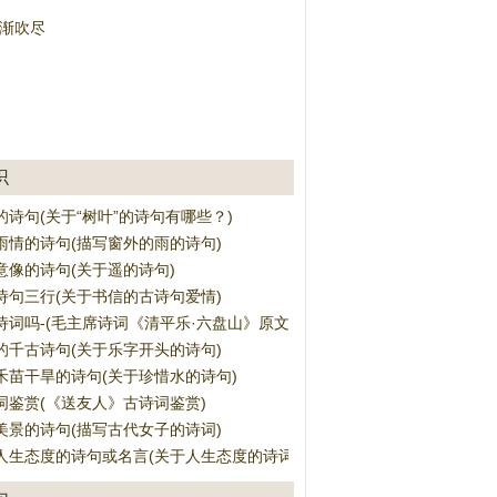
·渐吹尽
识
诗句(关于“树叶”的诗句有哪些？)
雨情的诗句(描写窗外的雨的诗句)
意像的诗句(关于遥的诗句)
诗句三行(关于书信的古诗句爱情)
诗词吗-(毛主席诗词《清平乐·六盘山》原文译文赏析)
的千古诗句(关于乐字开头的诗句)
禾苗干旱的诗句(关于珍惜水的诗句)
词鉴赏(《送友人》古诗词鉴赏)
美景的诗句(描写古代女子的诗词)
人生态度的诗句或名言(关于人生态度的诗词)