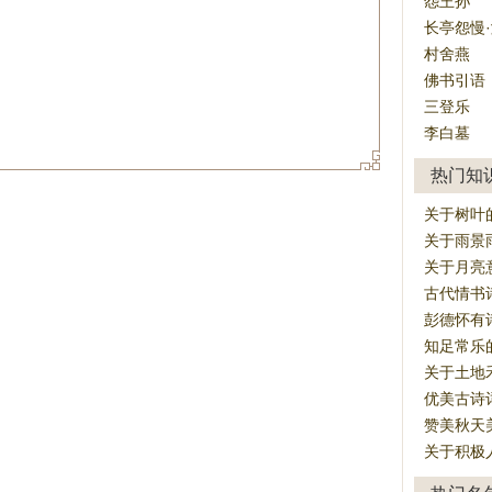
怨王孙
长亭怨慢
村舍燕
佛书引语
三登乐
李白墓
热门知
关于树叶的
关于雨景
关于月亮
古代情书
彭德怀有
知足常乐
关于土地
优美古诗
赞美秋天
关于积极