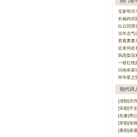
热门名
宝奁明月
长杨跨武
白云回望
当年志气
君看萧萧
近来何处
风雨梨花
一枝红艳
问他有甚
拜华星之
朝代诗
[清朝]洪
[宋朝]宇
[先秦]周
[宋朝]张
[唐朝]崔