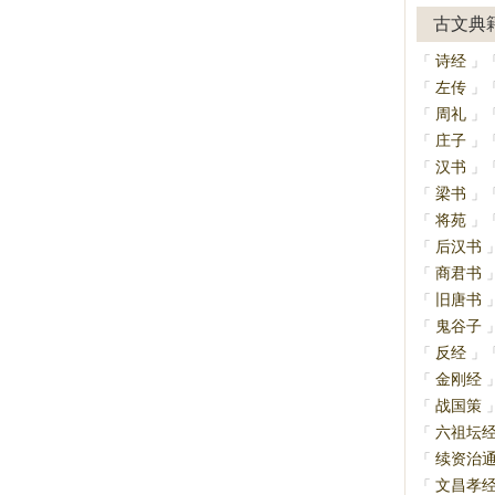
古文典
诗经
「
」
左传
「
」
周礼
「
」
庄子
「
」
汉书
「
」
梁书
「
」
将苑
「
」
后汉书
「
商君书
「
旧唐书
「
鬼谷子
「
反经
「
」
金刚经
「
战国策
「
六祖坛
「
续资治
「
文昌孝
「