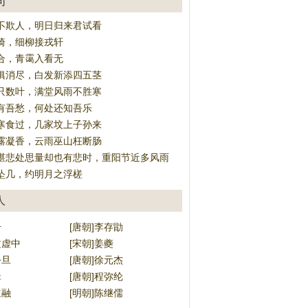
句
不欺人，明日归来君试看
骑，细柳接戎轩
合，青霭入看无
俱消尽，白发新添四五茎
只数叶，满堂风雨不胜寒
有吾愁，何处还知吾乐
寒食过，几家坟上子孙来
露凝香，云雨巫山枉断肠
堪悲处思量却也有悲时，重阳节近多风雨
坠几，约明月之浮槎
人
升
[唐朝]李存勖
文虚中
[宋朝]姜夔
公旦
[唐朝]徐元杰
辑
[唐朝]程弥纶
道融
[明朝]陈继儒