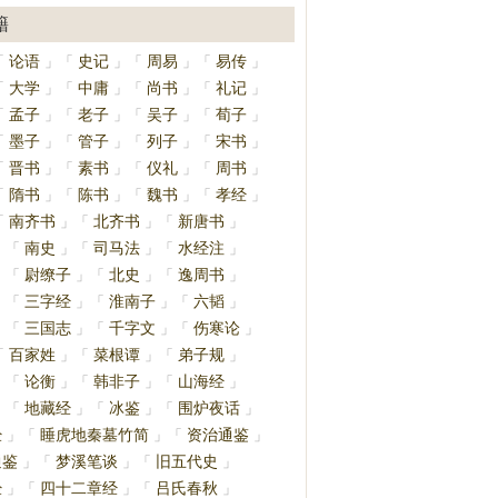
籍
论语
史记
周易
易传
「
」
「
」
「
」
「
」
大学
中庸
尚书
礼记
「
」
「
」
「
」
「
」
孟子
老子
吴子
荀子
「
」
「
」
「
」
「
」
墨子
管子
列子
宋书
「
」
「
」
「
」
「
」
晋书
素书
仪礼
周书
「
」
「
」
「
」
「
」
隋书
陈书
魏书
孝经
「
」
「
」
「
」
「
」
南齐书
北齐书
新唐书
「
」
「
」
「
」
南史
司马法
水经注
」
「
」
「
」
「
」
尉缭子
北史
逸周书
」
「
」
「
」
「
」
三字经
淮南子
六韬
」
「
」
「
」
「
」
三国志
千字文
伤寒论
」
「
」
「
」
「
」
百家姓
菜根谭
弟子规
「
」
「
」
「
」
论衡
韩非子
山海经
」
「
」
「
」
「
」
地藏经
冰鉴
围炉夜话
」
「
」
「
」
「
」
经
睡虎地秦墓竹简
资治通鉴
」
「
」
「
」
通鉴
梦溪笔谈
旧五代史
」
「
」
「
」
经
四十二章经
吕氏春秋
」
「
」
「
」