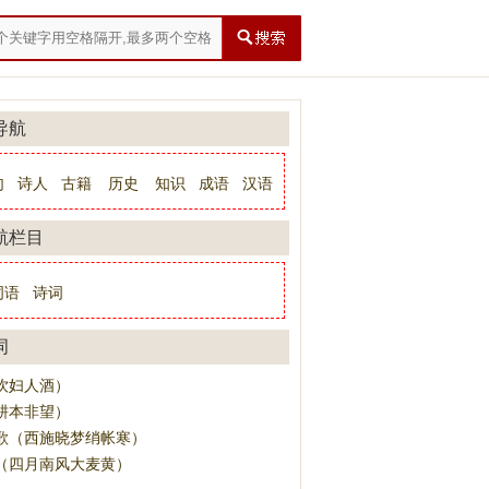
导航
句
诗人
古籍
历史
知识
成语
汉语
航栏目
词语
诗词
词
饮妇人酒）
耕本非望）
歌（西施晓梦绡帐寒）
（四月南风大麦黄）