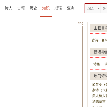
诗人
古籍
历史
知识
成语
查询
主栏目
古诗
名
新增导
诗集
热门诗
如梦令（
杂诗（代
美人梳头
送陈章甫