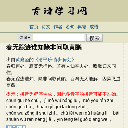
首页
诗文
作者
名句
典籍
成语
春无踪迹谁知除非问取黄鹂
出自
黄庭坚
的《
清平乐·春归何处
》
春归何处。寂寞无行路。若有人知春去处。唤取归来同
住。
春无踪迹谁知。除非问取黄鹂。百啭无人能解，因风飞过
蔷薇。
提示：拼音为程序生成，因此多音字的拼音可能不准确。
chūn guī hé chù 。jì mò wú háng lù 。ruò yǒu rén zhī
chūn qù chù 。huàn qǔ guī lái tóng zhù 。
chūn wú zōng jì shuí zhī 。chú fēi wèn qǔ huáng lí 。bǎi
zhuàn wú rén néng jiě ，yīn fēng fēi guò qiáng wēi 。