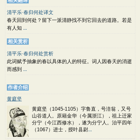
相关翻译
清平乐·春归何处译文
春天回到何处？留下一派清静找不到它回去的道路。若是
有人知
...
相关赏析
清平乐·春归何处赏析
此词赋予抽象的春以具体的人的特征。词人因春天的消逝
而感到
...
作者介绍
黄庭坚
黄庭坚（1045-1105）字鲁直，号涪翁，又号
山谷道人。原籍金华（今属浙江），祖上迁家
分宁（今江西修水），遂为分宁人。治平四年
（1067）进士，授叶县尉
...