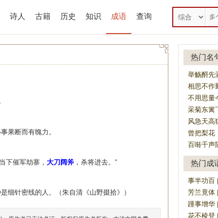
诗人
古籍
历史
知识
成语
查询
热门名
举觞酹先
相思不作
不用思量
。
采菊东篱
风急天高
办事果断而有魄力。
曾把梨花
百啭千声
“当下催军劫寨，
大刀阔斧
，杀将进去。”
热门成
事半功百 [sh
种是细针密线的人。（朱自清《山野掇拾》）
芳兰竟体 [fān
踵事增华 [zh
花不棱登 [h