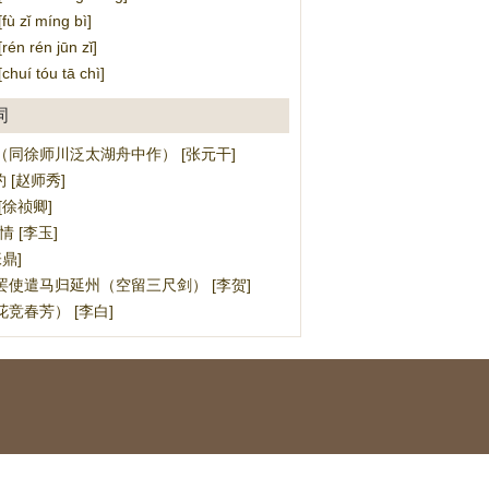
 zǐ míng bì]
n rén jūn zǐ]
uí tóu tā chì]
词
（同徐师川泛太湖舟中作） [张元干]
约 [赵师秀]
[徐祯卿]
情 [李玉]
鼎]
罢使遣马归延州（空留三尺剑） [李贺]
竞春芳） [李白]