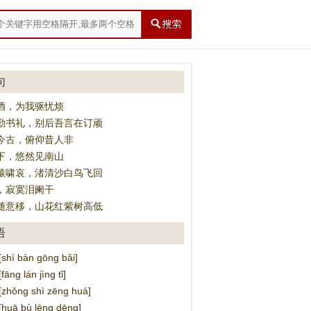
句
酒，为我驱忧烦
勤书礼，别后吾言在订顽
今古，俯仰昔人非
下，悠然见南山
猿啸哀，渚清沙白鸟飞回
，寂寞泪阑干
随意移，山花红紫树高低
语
ì bàn gōng bǎi]
g lán jìng tǐ]
ǒng shì zēng huá]
uā bù lēng dēng]