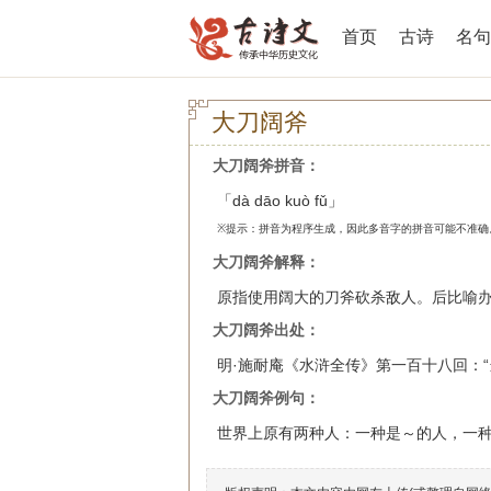
首页
古诗
名句
大刀阔斧
大刀阔斧拼音：
「dà dāo kuò fǔ」
※提示：拼音为程序生成，因此多音字的拼音可能不准确
大刀阔斧解释：
原指使用阔大的刀斧砍杀敌人。后比喻
大刀阔斧出处：
明·施耐庵《水浒全传》第一百十八回：
大刀阔斧例句：
世界上原有两种人：一种是～的人，一