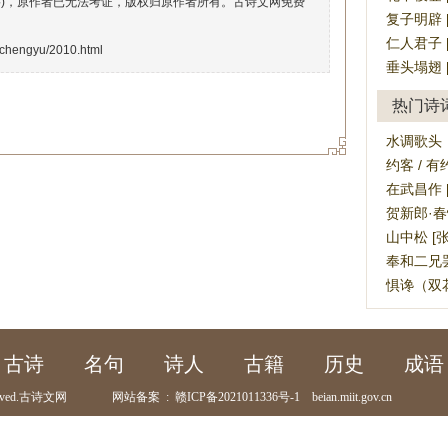
络)，原作者已无法考证，版权归原作者所有。古诗文网免费
复子明辟 [fù
仁人君子 [ré
/chengyu/2010.html
垂头塌翅 [ch
热门诗
水调歌头
约客 / 有
在武昌作 
贺新郎·春
山中松 [张
奉和二兄
惧谗（双花
古诗
名句
诗人
古籍
历史
成语
ved.
古诗文网
网站备案
:
赣ICP备2021011336号-1
beian.miit.gov.cn