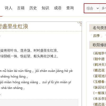
诗人
古籍
历史
知识
成语
查询
时盏里生红浪
名句类
四季
「
」
》
欧阳修
盏旋将荷叶当。莲舟荡。时时盏里生红浪。
《画地学
倚绿阴眠一饷。惊起望。船头阁在沙滩上。
《朝中措
《鹤冲天
《蝶恋花
n nǚ bàn lái xún fǎng 。jiǔ zhǎn xuán jiāng hé yè
《宴瑶池
ǐ shēng hóng làng 。
《玉楼春
jiǔ miàn hóng xiàng xiàng 。zuì yǐ lǜ yīn mián yī
《纵囚论
i shā tān shàng 。
《一斛珠
。
《丰乐亭
《蝶恋花