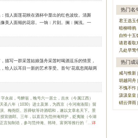
热门名
浪：指人面莲花映在酒杯中显出的红色波纹。清厮
君王选玉
花像美人面颊的花容。一饷：片刻。搁：搁浅。一
暗柳啼鸦
自怜十五
请君看取
几处早莺
言，描写一群采莲姑娘荡舟采莲时喝酒逗乐的情景，
热门成
，给人以耳目一新的艺术享受。首句“花底忽闻敲两
咸与惟新 [xi
胡越同舟 [hú
不愧不怍 [bù
汲汲皇皇 [jí
072）字永叔，号醉翁，晚号六一居士，吉水（今属江西）
硝云弹雨 [xi
天圣八年（1030）进士及第，为西京（今河南洛阳）留
演、梅尧臣、苏舜钦等诗酒唱和，遂以文章名天下。景
院，授宣德郎。三年，以直言为范仲淹辩护，贬夷陵（今湖
正言知制诰，参与范仲淹、韩琦、富弼等推行的「…
详