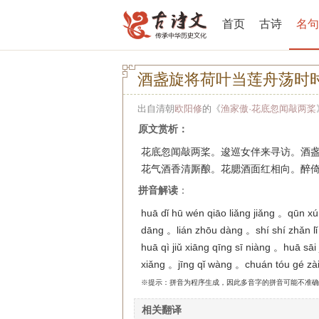
首页
古诗
名句
酒盏旋将荷叶当莲舟荡时
出自清朝
欧阳修
的《
渔家傲·花底忽闻敲两桨
原文赏析：
花底忽闻敲两桨。逡巡女伴来寻访。酒
花气酒香清厮酿。花腮酒面红相向。醉
拼音解读
：
huā dǐ hū wén qiāo liǎng jiǎng 。qūn xú
dāng 。lián zhōu dàng 。shí shí zhǎn l
huā qì jiǔ xiāng qīng sī niàng 。huā sāi 
xiǎng 。jīng qǐ wàng 。chuán tóu gé zà
※提示：拼音为程序生成，因此多音字的拼音可能不准确
相关翻译