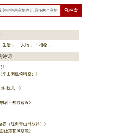
别
生活
人物
植物
「
」
「
」
「
」
的诗词
书》
（平山阑槛倚晴空）》
》
（咏枕儿）》
》
·别后不知君远近》
》
》
游春（红树青山日欲斜）》
·面旋落花风荡漾》