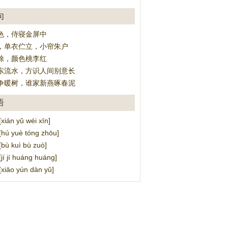
句
色，侍寝金屏中
，单衣伫立，小帘朱户
馀，颜色桃李红
东流水，方识人间别意长
争暖树，谁家新燕啄春泥
语
án yǔ wéi xīn]
 yuè tóng zhōu]
 kuì bù zuò]
 jí huáng huáng]
āo yún dàn yǔ]