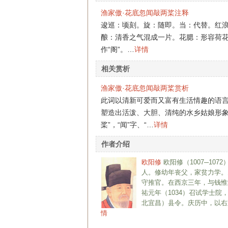
渔家傲·花底忽闻敲两桨注释
逡巡：顷刻。旋：随即。当：代替。红
酿：清香之气混成一片。花腮：形容荷
作“阁”。…
详情
相关赏析
渔家傲·花底忽闻敲两桨赏析
此词以清新可爱而又富有生活情趣的语
塑造出活泼、大胆、清纯的水乡姑娘形象
桨”，“闻”字、“…
详情
作者介绍
欧阳修
欧阳修（1007─1
人。修幼年丧父，家贫力学。
守推官。在西京三年，与钱惟
祐元年（1034）召试学士
北宜昌）县令。庆历中，以右
情