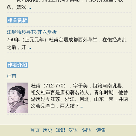
条。嬉戏
...
相关赏析
江畔独步寻花·其六赏析
760年（上元元年）杜甫定居成都西郊草堂，在饱经离乱
之后，开
...
作者介绍
杜甫
杜甫（712-770），字子美，祖籍河南巩县。
祖父杜审言是唐初著名诗人。青年时期，他曾
游历过今江苏、浙江、河北、山东一带，并两
次会见李白，两人结下
...
首页
历史
知识
汉语
词语
诗集