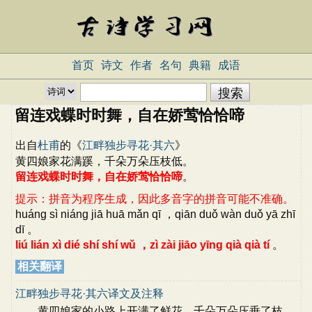
首页
诗文
作者
名句
典籍
成语
留连戏蝶时时舞，自在娇莺恰恰啼
出自
杜甫
的《
江畔独步寻花·其六
》
黄四娘家花满蹊，千朵万朵压枝低。
留连戏蝶时时舞，自在娇莺恰恰啼
。
提示：拼音为程序生成，因此多音字的拼音可能不准确。
huáng sì niáng jiā huā mǎn qī ，qiān duǒ wàn duǒ yā zhī
dī 。
liú lián xì dié shí shí wǔ ，zì zài jiāo yīng qià qià tí
。
相关翻译
江畔独步寻花·其六译文及注释
黄四娘家的小路上开满了鲜花，千朵万朵压垂了枝