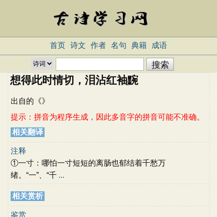
首页
诗文
作者
名句
典籍
成语
想得此时情切，泪沾红袖黦
出自
的《
》
提示：拼音为程序生成，因此多音字的拼音可能不准确。
相关翻译
注释
①一寸：哪怕一寸短短的离肠也郁结着千愁万
绪。“一”、“千
...
相关赏析
鉴赏