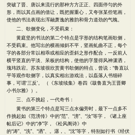
突破了晋、唐以来流行的那种方方正正、四面停匀的外
形，而以其点画的借让，既把握重心，又夸张某些笔画，
使他的书法表现出浑融萧逸的雅韵和骨力道劲的气魄。
二、欹侧变化，不受羁束：
黄庭坚的书法的第二个特点是字形的结构笔画欹侧，
不受羁束。他写出的横画倾斜不平，竖画虬曲不正，每个
字的各部分常以相乖或相应的歪斜之形作配合，一反前人
横平竖直的平淡、呆板的结构，使他的字显得风神潇洒，
瑰玮跌宕。苏东坡很欣赏黄书欹侧的特点，曾说：“鲁直以
平等观作欹侧字，以真实相出游戏法，以磊落人书细碎
事，可谓‘三反’。 （《东坡续集》卷四《跋鲁直为王晋卿
小书尔雅》）。
三、点不挑起，一代奇书：
黄书的第三个特点是写三点水偏旁时，最下一点多不
作挑起如《范滂传》中的“范”、“滂”、“汝”等字，《诸上座
帖后记》中的“净”字，《松风阁诗》中
的“涛”、“洗”、“洒”、。潺，、“沈”等字，特别如行书《经伏