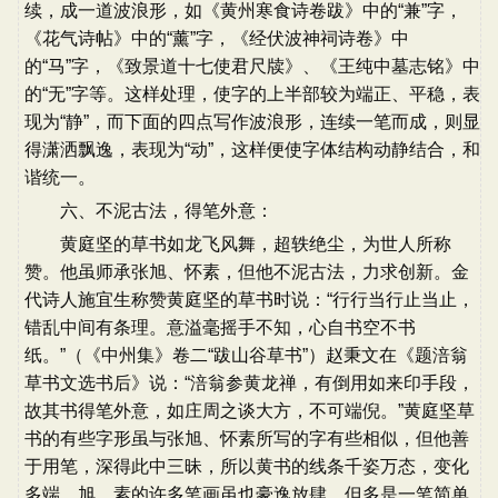
续，成一道波浪形，如《黄州寒食诗卷跋》中的“兼”字，
《花气诗帖》中的“薰”字，《经伏波神祠诗卷》中
的“马”字，《致景道十七使君尺牍》、《王纯中墓志铭》中
的“无”字等。这样处理，使字的上半部较为端正、平稳，表
现为“静”，而下面的四点写作波浪形，连续一笔而成，则显
得潇洒飘逸，表现为“动”，这样便使字体结构动静结合，和
谐统一。
六、不泥古法，得笔外意：
黄庭坚的草书如龙飞风舞，超轶绝尘，为世人所称
赞。他虽师承张旭、怀素，但他不泥古法，力求创新。金
代诗人施宜生称赞黄庭坚的草书时说：“行行当行止当止，
错乱中间有条理。意溢毫摇手不知，心自书空不书
纸。”（《中州集》卷二“跋山谷草书”）赵秉文在《题涪翁
草书文选书后》说：“涪翁参黄龙禅，有倒用如来印手段，
故其书得笔外意，如庄周之谈大方，不可端倪。”黄庭坚草
书的有些字形虽与张旭、怀素所写的字有些相似，但他善
于用笔，深得此中三昧，所以黄书的线条千姿万态，变化
多端。旭、素的许多笔画虽也豪逸放肆，但多是一笔简单