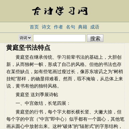
首页
诗文
作者
名句
典籍
成语
黄庭坚书法特点
黄庭坚在继承传统、学习前辈书法的基础上，大胆创
新，从而独树一帜，形成了自己的风格。但他的书法也存
在某些缺点，如有些笔画过瘦过长，像苏东坡讥之为“树梢
挂蛇”那样，的确显得难看。然而，瑕不掩瑜，从总体上来
说，黄书有他的独特风格。
黄庭坚 送刘季展诗帖
一、中宫敛结，长笔四展：
黄庭坚的行书，每个字大都长横长竖、大撇大捺，但
每个字的中宫（“中宫”即中心）似乎都有一个圆心，其他笔
画从圆心中放射出来。这种“破体”的“辐射式”的字形结构，