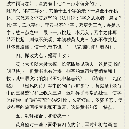
波神祠诗卷》，全篇有十七个三点水偏旁的字，
除“泽”、“得”二字外，其他十五个字的最下一点全不作挑
起。宋代袁文评黄庭坚的书法时说：“字之从水者，篆文作
此*字，盖水字也。至隶书不作*字，乃更为三点，亦是水
字，然三点之中，最下一点挑起，本无义，乃字之体耳；
若不挑起，则似不美观。本朝独黄太史三点多不作挑起，
其体更道丽，信一代奇书也。”（《瓮牖间评》卷四）。
四、撇改为点，蹙写上收：
黄书大多以大撇大捺、长笔四展见功夫，这是黄书的
明显特点，但黄书也有时将一些字的笔画故意缩短和上
收，其中最突出的如《王纯中墓志铭》、《诗送四十九侄
帖》，《松风阁诗》等中的“修”字和“参”字，黄庭坚都将字
中的三撇蹙写和上收为三点，这种异乎寻常的处理，使字
体结构中的“展”与“蹙”形成对比，长笔短画，多姿多态，使
这些字的笔画多变化和不重复。这是黄书的又一特点。
五、动静结合，和谐统一：
黄庭坚对一些下面带有四点的字，写时都将笔画连