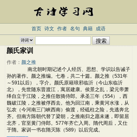
首页
诗文
作者
名句
典籍
成语
颜氏家训
作者：
颜之推
南北朝时期记述个人经历、思想、学识以告诫子
孙的著作。颜之推编。七卷，共二十篇。颜之推（531年
～591以后），字介。颜氏原籍琅邪临沂（今山东临沂
北），先世随东晋渡江，寓居建康。侯景之乱，梁元帝萧
绎自立于江陵，之推任散骑侍郎。承圣三年（554），西
魏破江陵，之推被俘西去。他为回江南，乘黄河水涨，从
弘农（今河南三门峡西南）偷渡，经砥柱之险，先逃奔北
齐。但南方陈朝代替了梁朝，之推南归之愿未遂，即留居
北齐，官至黄门侍郎。577年齐亡入周。隋代周后，又仕
于隋。家训一书在隋灭陈（589）以后完成。