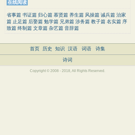
在线阅读
省事篇
书证篇
归心篇
慕贤篇
养生篇
风操篇
诫兵篇
治家
篇
止足篇
后娶篇
勉学篇
兄弟篇
涉务篇
教子篇
名实篇
序
致篇
终制篇
文章篇
杂艺篇
音辞篇
首页
历史
知识
汉语
词语
诗集
诗词
Copyright © 2008 - 2018, All Rights Reserved.