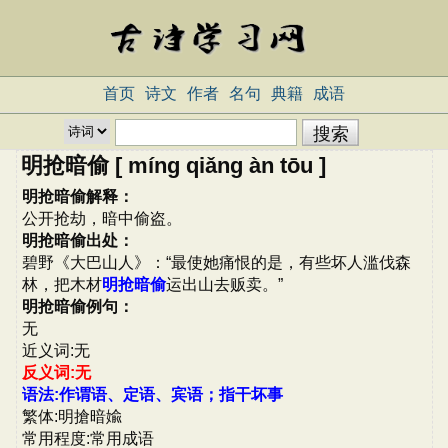
首页
诗文
作者
名句
典籍
成语
明抢暗偷 [ míng qiǎng àn tōu ]
明抢暗偷解释：
公开抢劫，暗中偷盗。
明抢暗偷出处：
碧野《大巴山人》：“最使她痛恨的是，有些坏人滥伐森
林，把木材
明抢暗偷
运出山去贩卖。”
明抢暗偷例句：
无
近义词:无
反义词:无
语法:作谓语、定语、宾语；指干坏事
繁体:明搶暗婾
常用程度:常用成语