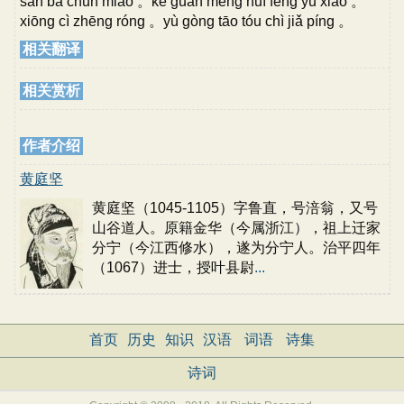
sān bā chūn miǎo 。kè guǎn mèng huí fēng yǔ xiǎo 。
xiōng cì zhēng róng 。yù gòng tāo tóu chì jiǎ píng 。
相关翻译
相关赏析
作者介绍
黄庭坚
黄庭坚（1045-1105）字鲁直，号涪翁，又号
山谷道人。原籍金华（今属浙江），祖上迁家
分宁（今江西修水），遂为分宁人。治平四年
（1067）进士，授叶县尉
...
首页
历史
知识
汉语
词语
诗集
诗词