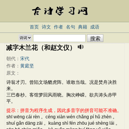
首页
诗文
作者
名句
典籍
成语
减字木兰花（和赵文仪）
朝代：
宋代
作者：
黄庭坚
原文：
诗翁才刃。曾陷文场貔虎阵。谁敢当哉。况是焚舟决胜
来。
三巴春杪。客馆梦回风雨晓。胸次峥嵘。欲共涛头赤甲
平。
提示：拼音为程序生成，因此多音字的拼音可能不准确。
shī wēng cái rèn 。céng xiàn wén chǎng pí hǔ zhèn 。
shuí gǎn dāng zāi 。kuàng shì fén zhōu jué shèng lái 。