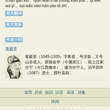
ā lián gāo xiù 。qiān wàn lǐ lái zhōng xiào yǒu 。qǐ wèi
wú yī 。suì wǎn xiān hán yào dì zhī 。
相关翻译
相关赏析
作者介绍
黄庭坚
黄庭坚（1045-1105）字鲁直，号涪翁，又号
山谷道人。原籍金华（今属浙江），祖上迁家
分宁（今江西修水），遂为分宁人。治平四年
（1067）进士，授叶县尉
...
首页
历史
知识
汉语
词语
诗集
诗词