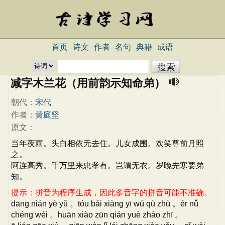
首页
诗文
作者
名句
典籍
成语
减字木兰花（用前韵示知命弟）
朝代：
宋代
作者：
黄庭坚
原文：
当年夜雨。头白相依无去住。儿女成围。欢笑尊前月照
之。
阿连高秀。千万里来忠孝有。岂谓无衣。岁晚先寒要弟
知。
提示：拼音为程序生成，因此多音字的拼音可能不准确。
dāng nián yè yǔ 。tóu bái xiàng yī wú qù zhù 。ér nǚ
chéng wéi 。huān xiào zūn qián yuè zhào zhī 。