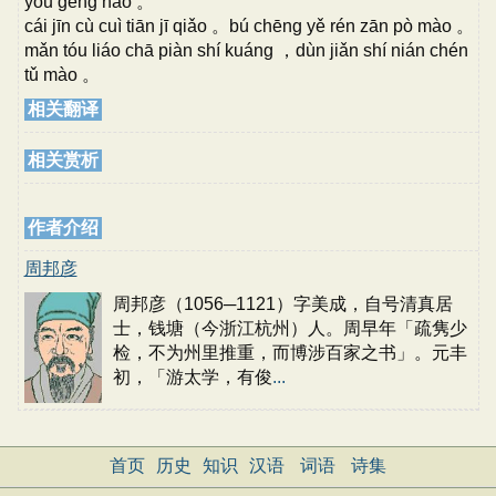
yóu gèng hǎo 。
cái jīn cù cuì tiān jī qiǎo 。bú chēng yě rén zān pò mào 。
mǎn tóu liáo chā piàn shí kuáng ，dùn jiǎn shí nián chén
tǔ mào 。
相关翻译
相关赏析
作者介绍
周邦彦
周邦彦（1056─1121）字美成，自号清真居
士，钱塘（今浙江杭州）人。周早年「疏隽少
检，不为州里推重，而博涉百家之书」。元丰
初，「游太学，有俊
...
首页
历史
知识
汉语
词语
诗集