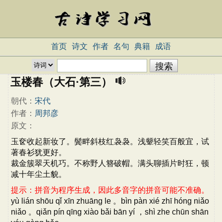
首页
诗文
作者
名句
典籍
成语
玉楼春（大石·第三）
朝代：
宋代
作者：
周邦彦
原文：
玉奁收起新妆了。鬓畔斜枝红袅袅。浅颦轻笑百般宜，试
著春衫犹更好。
裁金簇翠天机巧。不称野人簪破帽。满头聊插片时狂，顿
减十年尘土貌。
提示：拼音为程序生成，因此多音字的拼音可能不准确。
yù lián shōu qǐ xīn zhuāng le 。bìn pàn xié zhī hóng niǎo
niǎo 。qiǎn pín qīng xiào bǎi bān yí ，shì zhe chūn shān