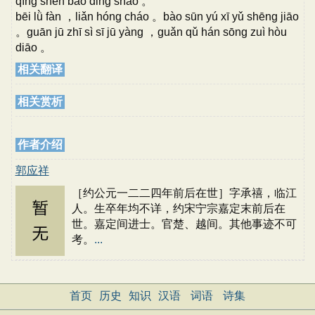
qīng shěn bǎo dǐng shāo 。
bēi lǜ fàn ，liǎn hóng cháo 。bào sūn yú xī yǔ shēng jiāo
。guān jū zhī sì sī jū yàng ，guǎn qǔ hán sōng zuì hòu
diāo 。
相关翻译
相关赏析
作者介绍
郭应祥
［约公元一二二四年前后在世］字承禧，临江
人。生卒年均不详，约宋宁宗嘉定末前后在
世。嘉定间进士。官楚、越间。其他事迹不可
考。
...
首页
历史
知识
汉语
词语
诗集