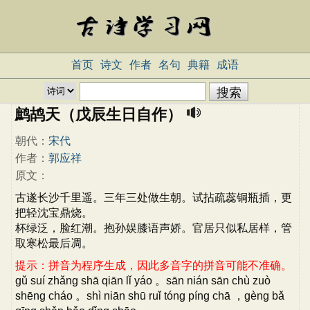
首页
诗文
作者
名句
典籍
成语
鹧鸪天（戊辰生日自作）
朝代：
宋代
作者：
郭应祥
原文：
古遂长沙千里遥。三年三处做生朝。试拈疏蕊铜瓶插，更
把轻沈宝鼎烧。
杯绿泛，脸红潮。抱孙娱膝语声娇。官居只似私居样，管
取寒松最后凋。
提示：拼音为程序生成，因此多音字的拼音可能不准确。
gǔ suí zhǎng shā qiān lǐ yáo 。sān nián sān chù zuò
shēng cháo 。shì niān shū ruǐ tóng píng chā ，gèng bǎ