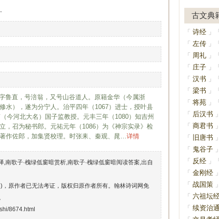
。
古文典
诗经
「
」
左传
「
」
周礼
「
」
庄子
「
」
汉书
「
」
梁书
「
」
05）字鲁直，号涪翁，又号山谷道人。原籍金华（今属浙
将苑
「
」
修水），遂为分宁人。治平四年（1067）进士，授叶县
后汉书
「
京（今河北大名）国子监教授。元丰三年（1080）知吉州
商君书
「
立，召为秘书郎。元祐元年（1086）为《神宗实录》检
著作佐郎，加集贤校理。时张耒、秦观、晁…
详情
旧唐书
「
鬼谷子
「
反经
「
」
译,南歌子·槐绿低窗暗赏析,南歌子·槐绿低窗暗阅读答案,出自
金刚经
「
战国策
「
络)，原作者已无法考证，版权归原作者所有。翰林诗词网免
六祖坛
「
。
续资治
「
shi/8674.html