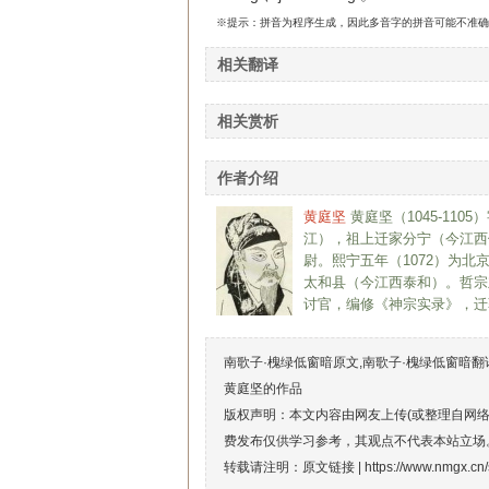
※提示：拼音为程序生成，因此多音字的拼音可能不准确
相关翻译
相关赏析
作者介绍
黄庭坚
黄庭坚（1045-11
江），祖上迁家分宁（今江西
尉。熙宁五年（1072）为北
太和县（今江西泰和）。哲宗
讨官，编修《神宗实录》，迁
南歌子·槐绿低窗暗原文,南歌子·槐绿低窗暗翻
黄庭坚的作品
版权声明：本文内容由网友上传(或整理自网
费发布仅供学习参考，其观点不代表本站立场
转载请注明：原文链接 |
https://www.nmgx.cn/