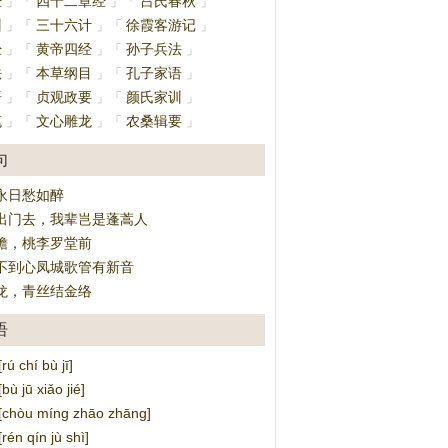
经
四十二章经
吕氏春秋
」
「
」
「
」
训
三十六计
徐霞客游记
」
「
」
「
」
经
黄帝四经
孙子兵法
」
「
」
「
」
法
本草纲目
孔子家语
」
「
」
「
」
语
贞观政要
颜氏家训
」
「
」
「
」
笔
文心雕龙
农桑辑要
」
「
」
「
」
句
永日愁如醉
出门去，我辈岂是蓬蒿人
檐，桃李罗堂前
不到心凤城歌管有新音
龙，青丝结金络
语
 chí bù jī]
 jū xiǎo jié]
hòu míng zhāo zhāng]
n qín jù shì]