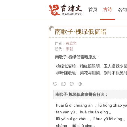
首页
古诗
名句
南歌子·槐绿低窗暗
作者：
黄庭坚
朝代：
宋朝
南歌子·槐绿低窗暗原文
：
槐绿低窗暗，榴红照眼明。玉人邀我少
柳叶随歌皱，梨花与泪倾。别时不似见
南歌子·槐绿低窗暗拼音解读
：
huái lǜ dī chuāng àn ，liú hóng zhào y
fān yān yǔ 、huà chuán qīng 。
liǔ yè suí gē zhòu ，lí huā yǔ lèi qīng 。
shàng 、jiǔ chū xǐng 。