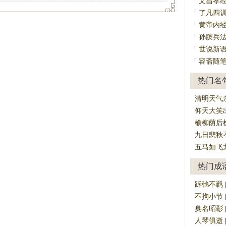
文昌孝
「
了凡四
「
黄帝内
「
孙膑兵
「
世说新
「
容斋随
「
热门名
清明天气
仰天大笑
榆柳荫后
九日悲秋
五马如飞
热门成
跅弛不羁 [rú
不拘小节 [bù
臭名昭彰 [c
人琴俱逝 [ré