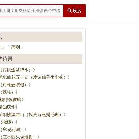
别
物
离别
」
「
」
的诗词
（月仄金盆堕水）》
送水仙花五十支（凌波仙子生尘袜）》
（对朝云叆叇）》
（荔枝）》
·槐绿低窗暗》
孺知庆州》
岳阳楼望君山（投荒万死鬓毛斑）》
（橄榄）》
（窜易前词）》
（江水西头隔烟树）》