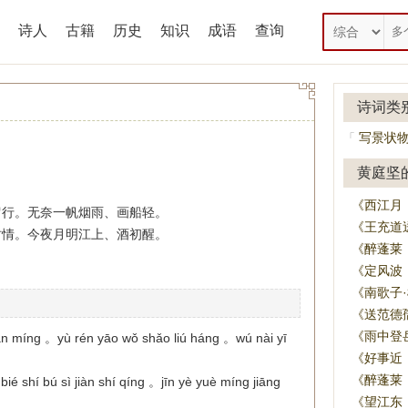
诗人
古籍
历史
知识
成语
查询
诗词类
写景状
「
黄庭坚
《西江月
留行。无奈一帆烟雨、画船轻。
《王充道
时情。今夜月明江上、酒初醒。
《醉蓬莱
《定风波
《南歌子
《送范德
《雨中登
ǎn míng 。yù rén yāo wǒ shǎo liú háng 。wú nài yī
《好事近
《醉蓬莱
bié shí bú sì jiàn shí qíng 。jīn yè yuè míng jiāng
《望江东