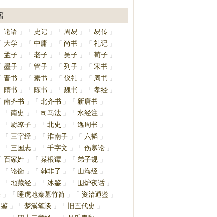
籍
论语
史记
周易
易传
「
」
「
」
「
」
「
」
大学
中庸
尚书
礼记
「
」
「
」
「
」
「
」
孟子
老子
吴子
荀子
「
」
「
」
「
」
「
」
墨子
管子
列子
宋书
「
」
「
」
「
」
「
」
晋书
素书
仪礼
周书
「
」
「
」
「
」
「
」
隋书
陈书
魏书
孝经
「
」
「
」
「
」
「
」
南齐书
北齐书
新唐书
「
」
「
」
「
」
南史
司马法
水经注
」
「
」
「
」
「
」
尉缭子
北史
逸周书
」
「
」
「
」
「
」
三字经
淮南子
六韬
」
「
」
「
」
「
」
三国志
千字文
伤寒论
」
「
」
「
」
「
」
百家姓
菜根谭
弟子规
「
」
「
」
「
」
论衡
韩非子
山海经
」
「
」
「
」
「
」
地藏经
冰鉴
围炉夜话
」
「
」
「
」
「
」
经
睡虎地秦墓竹简
资治通鉴
」
「
」
「
」
通鉴
梦溪笔谈
旧五代史
」
「
」
「
」